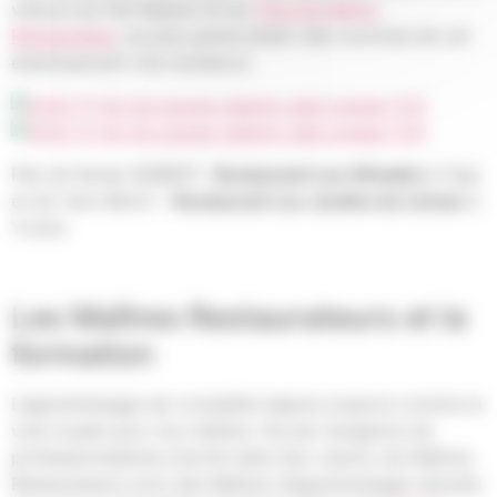
valeurs du Fait Maison et du
Titre de Maitre
Restaurateur
, au plus grand plaisir des convives de cet
établissement très tendance.
Plat de Xavier ROBERT
Restaurant Les Olivades
à Gap
et de Yann BECK –
Restaurant Les Jardins du Léman
à
Yvoire
Les Maîtres Restaurateurs et la
formation
L’apprentissage est considéré depuis toujours comme la
voie royale pour nos métiers. De par l’exigence de
professionnalisme inscrite dans leur charte, les Maîtres
Restaurateurs sont des Maîtres d’apprentissage naturels