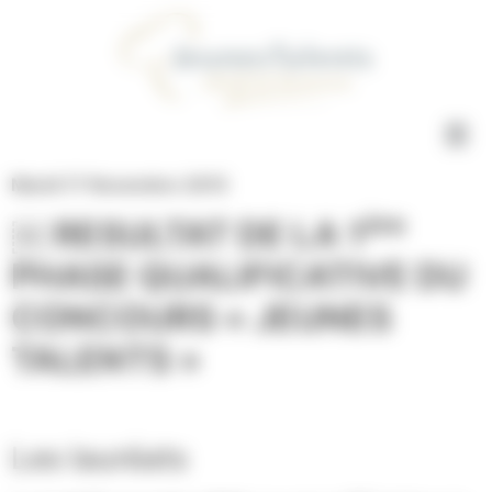
Concours Jeunes Talents Gestion du consentement
Mardi 17 Novembre 2015
ère
￼
RESULTAT DE LA 1
PHASE QUALIFICATIVE DU
CONCOURS « JEUNES
TALENTS »
Les lauréats