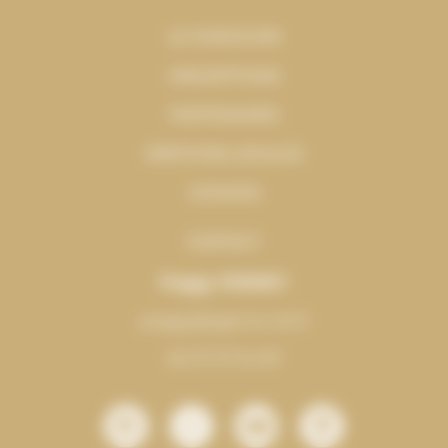
LE CONCOURS
INSCRIPTIONS
PARTENAIRES
MENTIONS LÉGALES
COOKIES
CONTACT
Peggy PERREY
peggy@agence-ah.fr
06 37 07 54 87