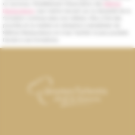
et reconnus. Parallèlement l’Association des
Maîtres
Restaurateurs
veut mettre l’accent sur la nécessité de la
formation continue dans nos métiers. Elle a fixé des
priorités en la matière et s’emploie à sensibiliser les
Maîtres Restaurateurs et à leur faciliter le plus possible
l’accès à ces formations.