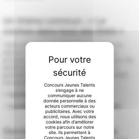
Un thème commun : « Le
cochon dans tous ses états »
Petite nouveauté cette année puisque le thème de
sélection est commun et un panier contenant les
principaux ingrédients étaient remis aux candidats. Ces
derniers devaient réaliser en 2h30 un plat pour 4
personnes, puis présenter leur met à l’œil bienveillant
d’un jury de gastronomes avertis :
Concours Jeunes Talents
s’engage à ne
– 1 jury technique composé de 2 chefs
communiquer aucune
donnée personnelle à des
– 1 jury dégustation composé de 3 personnalités
acteurs commerciaux ou
publicitaires. Avec votre
accord, nous utilisons des
cookies afin d’améliorer
votre parcours sur notre
Dernière ligne droite pour la
site. Ils permettent à
Concours Jeunes Talents