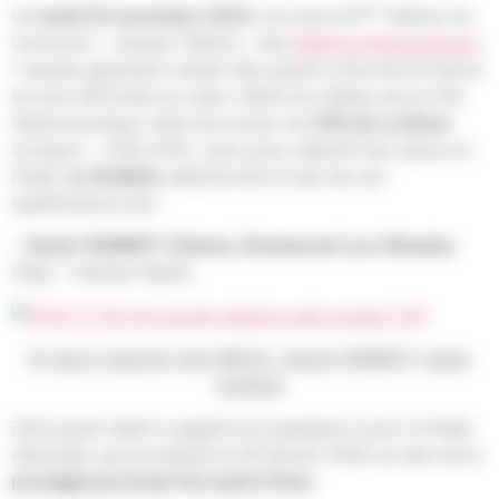
ème
Ce
lundi 16 novembre 2014
, lors de la 6
édition du
Concours « Jeunes Talents » des
Maîtres Restaurateurs
,
7 jeunes apprentis venant des quatre coins de la France
se sont affrontés au cœur même du réseau de la Cité
Gastronomique, dans les locaux du
CFA de La Noue
(Longvic – Côte d’Or), avec pour objectif leur place en
finale.
Le finaliste
sélectionné à l’issu de ces
qualifications est :
–
Xavier ROBERT (22ans),
Restaurant Les Olivades
(Gap – Hautes-Alpes)
En bas à gauche Yann BECK / Xavier ROBERT (veste
violette)
￼Ce jeune talent a gagné son passeport pour la finale
nationale, qui se tiendra le 29 février 2016, au sein de la
prestigieuse Ecole Ferrandi à Paris
.