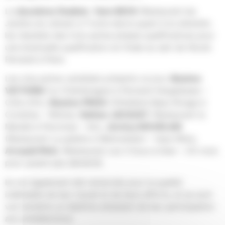
Le
deuxième finaliste
,
Yann BECK
(Restaurant les
Jardins du Léman) à Yvoire devra quant à lui attendre
les résultats des trois autres phases qualificatives pour
une éventuelle qualification en finale au sein de l’école
Ferrandi à Paris.
Les cinq autres candidats présents ce jour,
Maxime
VICTORIN
(Le Charlemagne à Pernand-Vergelesses –
Côte d’Or),
Maxime PRIOA
(Hôtellerie Beau Rivage à
Condrieu – Rhône),
Nathan JACQUEY
(Restaurant la
Marelle à Peronnas – Ain),
Jérémy MOURLAM
(Restaurant La palette à Wettolsheim – Haut-Rhin),
Arnauld PAUL
(Restaurant Les 3 Ducs à Daix – 21) n’ont
pour autant pas démérité́.
Ils ont également été remerciés pour la qualité
indéniable de leur travail et de leurs efforts, et se sont
vus remettre un diplôme attestant de leur participation
aux présélections.