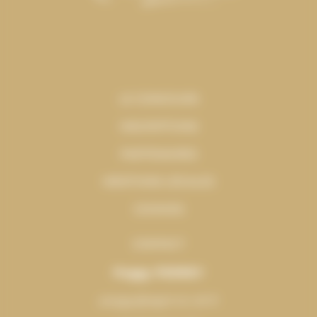
LE CONCOURS
INSCRIPTIONS
PARTENAIRES
MENTIONS LÉGALES
COOKIES
CONTACT
Peggy PERREY
peggy@agence-ah.fr