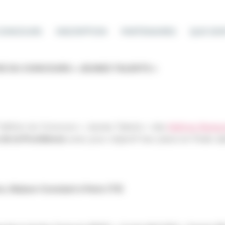
 CONCOURS
INSCRIPTION
PARTENAIRES
QUE SON
VE DU CONCOURS « JEUNES TALENTS »
édition du Concours « Jeunes Talents » des
Maîtres Restau
de la Providence
avec pour objectif leur place en finale.
Le
es, Maison Constant à Paris (75)