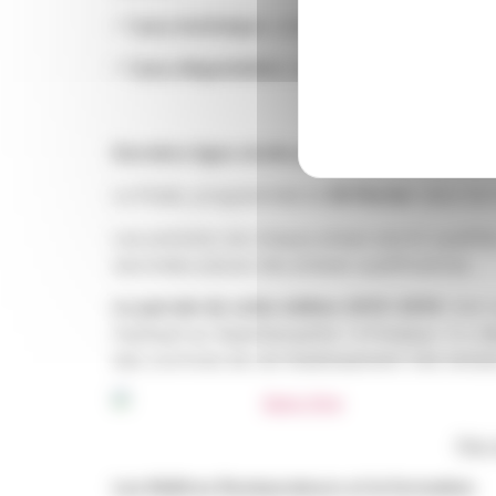
– 1 jury technique
composé de 2 chefs
– 1 jury dégustation
composé de 2 personnal
Dernière ligne droite pour la grande finale n
La finale, programmée le
29 Février
dans les 
Les premiers de chaque phase seront qualifiés 
secondes places des phases qualificatives.
Le parrain de cette édition 2015-2016
n’est 
impliqué au Saperlipopette ! à Puteaux. Il y d
des convives de cet établissement très tenda
Plat
Les Maîtres Restaurateurs et la formation