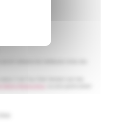
i auront obtenus les meilleures notes des
a saison 3 de Top Chef. Norbert est très
e Maitre Restaurateur
, au plus grand plaisir
Paris