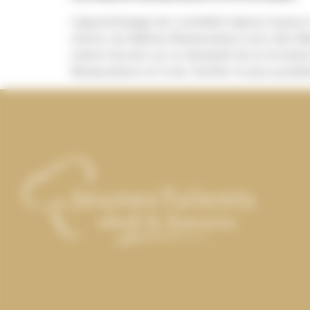
L’apprentissage est considéré depuis toujours
charte, les Maîtres Restaurateurs sont des Ma
mettre l’accent sur la nécessité de la formatio
Restaurateurs et à leur faciliter le plus possib