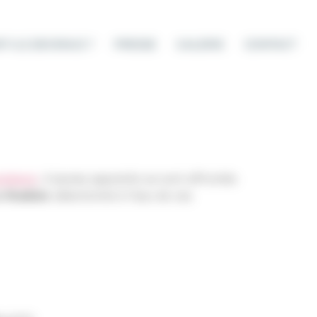
T-ILS DEVENUS ?
PRESSE
GALERIE
CONTACT
rateurs
, 4 jeunes apprentis se sont affrontés
 finaliste
sélectionné à l’issu de ces