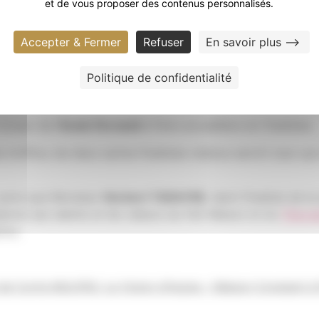
et de vous proposer des contenus personnalisés.
Accepter & Fermer
Refuser
En savoir plus -->
ités
Politique de confidentialité
ationale à Paris
locaux de l’
Ecole Ferrandi
à Paris accueillera six finalistes.
d’office, les deux autres finalistes retenus seront ceux qu
autre que Monsieur
Norbert TARAYRE
, demi-finaliste de l
éploie ses talents et les valeurs du Fait Maison et du
Titre d
nce.
 de Curtis MULPAS, Le Violon d’Ingres – Maison Constant à 