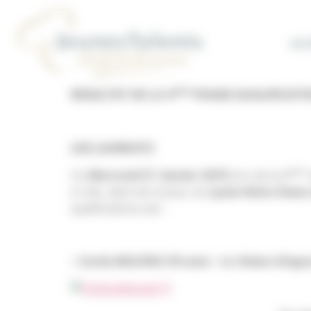
Concours Jeunes Talents Gestion du consentement
LE
ème
RESULTAT DE LA 4
PHASE QUALIFICATI
LES LAUREATS
ème
Ce
Mercredi 27 Janvier 2015
lors de la 6
à Lille, dans les locaux du
Lycée Notre Dame 
qualifications est :
– Curtis MULPAS (19 ans) – Le Violon d’Ingr