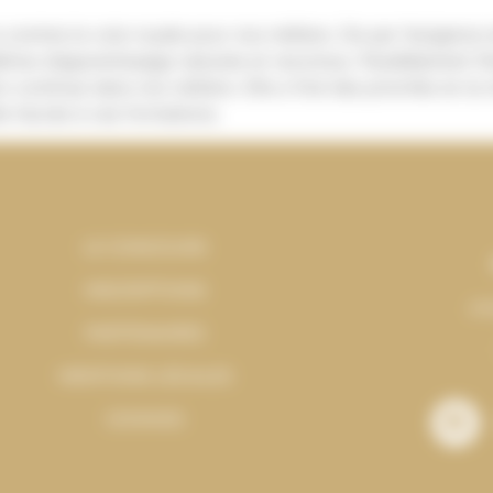
 comme la voie royale pour nos métiers. De par l’exigence 
îtres d’apprentissage naturels et reconnus. Parallèlement l
n continue dans nos métiers. Elle a fixé des priorités en la m
le l’accès à ces formations.
LE CONCOURS
INSCRIPTIONS
pe
PARTENAIRES
MENTIONS LÉGALES
COOKIES