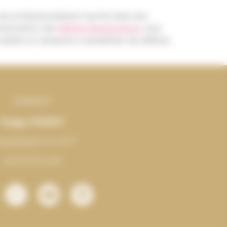
de professionnalisme inscrite dans leur
’Association des
Maîtres Restaurateurs
veut
atière et s’emploie à sensibiliser les Maîtres
CONTACT
Peggy PERREY
ggy@agence-ah.fr
06 37 07 54 87