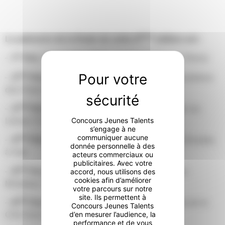
ième
Le palmarès de la finale de cette 6
édition est :
er
–
1
Prix
:
Curtis MULPAS
– Le Violon d’Ingres (Paris)
ème
–
2
Prix
:
Hugo LORIDAN-FOMBONNE
– Hostellerie
des Fines Roches (Châteauneuf-du-Pape)
ème
–
3
Prix
:
Yann BECK
–
Restaurant Les Jardin du
Léman (Yvoire)
Concours Jeunes Talents
s’engage à ne
communiquer aucune
ème
–
4
Prix
:
Xavier ROBERT
– Restaurant Les Olivades
donnée personnelle à des
à Gap
acteurs commerciaux ou
publicitaires. Avec votre
ème
–
5
Prix
:
Clémence PERRAUT
– La Terrasse
accord, nous utilisons des
cookies afin d’améliorer
Mirabeau (Paris)
votre parcours sur notre
site. Ils permettent à
ème
–
6
Prix
:
Aïssam GZARA
– Restaurant Hôtel de la
Concours Jeunes Talents
Cité (Carcassonne)
d’en mesurer l’audience, la
performance et de vous