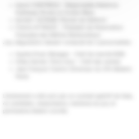
Isaure COINTREAU – Responsable Relations
Publiques (Ecole Le Cordon Bleu)
Norbert TAYRARE (Parrain de l’édition)
Francis ATTRAZIC – Président de l’Association
Française des Maîtres Restaurateurs
Jury dégustation dessert composé de 3 personnalités :
Sophie Divan (Butagaz – Chef de marché B2B)
Gilles Garnier (Terre Azur – Chef des ventes)
Jean François Tostivin (Directeur du CFA Mederic
Paris)
L’événement a été suivi par un cocktail apéritif de Gala,
où candidats, restaurateurs, membres du jury et
partenaires étaient conviés.