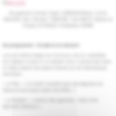
De gauche à droite: Hugo LORIDAN(2ème), Curtis
MULPAS (1er), Norbert TARAYRE, Yann BECK (3ème) et
Françis ATTRAZIC (Président AFMR)
Au programme : Un plat et un dessert
Lors de l’ultime étape du Concours, les six candidats
ont réalisé un plat et un dessert pour 4 personnes dans
un délai imparti de quatre heures sur les thématiques
suivantes :
– Le Plat : « Le turbot revisité avec ses légumes de
Saison & une sauce selon Escoffier. »
– Le Dessert : « Autour des agrumes – dont trois
agrumes distincts ».