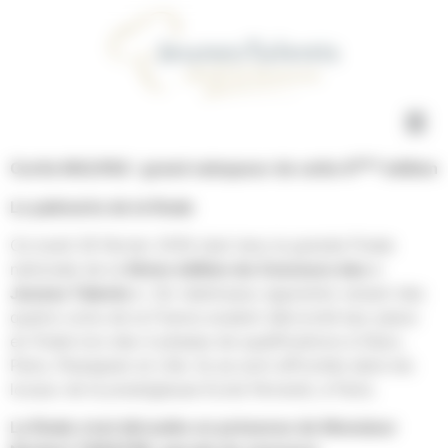
Concours Jeunes Talents Gestion du consentement
ème
Curtis MULPAS : grand vainqueur de cette 6
édition
Le palmarès de la finale
Ce lundi 29 février 2016 s’est tenu la grande Finale
nationale de la
6ème édition du Concours des «
Jeunes Talents »
. Six talentueux apprentis venant des
quatre coins de la France avaient décroché leur place
en finale lors des 4 phases de qualifications à Dijon,
Paris, Perpignan et Lille. Ils se sont affrontés dans les
locaux de la prestigieuse Ecole Ferrandi, à Paris.
La finale s’est déroulée en présence de Monsieur