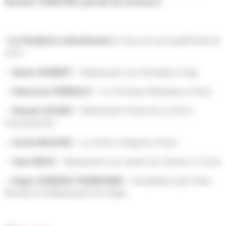
Norbert TARAYRE, parrain du concours
Les finalistes sélectionnés
à l’issu de ces qualifications
sont:
–
Xavier ROBERT
– Restaurant Les Olivades à Gap
–
Clémence PERRAUT
– La Terrasse Mirabeau à Paris
–
Aïssam GZARA
– Restaurant Hotel de la Cité à
Carcassonne
–
Curtis MULPAS
– Le Violon d’Ingres à Paris
–
Yann BECK
– Restaurant Les Jardin du Léman à Yvoire
–
Hugo LORIDAN-FOMBONNE
– Hostellerie des Fines
Roches à Châteauneuf-du-Pape