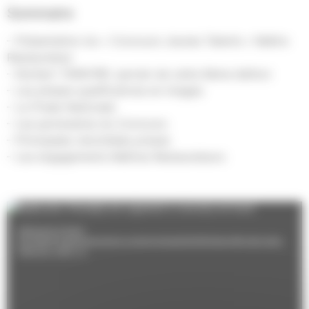
Sommaire
– Présentation du « Concours Jeunes Talents » Maître
Restaurateur
– Norbert TARAYRE: parrain de cette 6ème édition
– Les phases qualificatives en images
– La Finale Nationale
– Les partenaires du Concours
– Principales retombées presse
– Les engagements Maîtres Restaurateurs
Lecteur
Media error: Format(s) not supported or source(s) not found
vidéo
Télécharger le fichier:
http://talents.maitresrestaurateurs.com/app/uploads/2016/03/video-M6-online-video-
cutter.com_.mp4?_=1