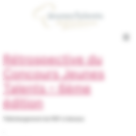
Concours Jeunes Talents Gestion du consentement
Rétrospective du
Concours Jeunes
Talents – 6ème
édition
Téléchargement du PDF ci dessus