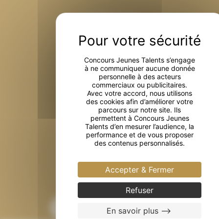
LE CONCOURS
INSCRIPTIONS
PARTENAIRES
Concours Jeunes Talents s’engage
à ne communiquer aucune donnée
MENTIONS LÉGALES
personnelle à des acteurs
commerciaux ou publicitaires.
COOKIES
Avec votre accord, nous utilisons
des cookies afin d’améliorer votre
parcours sur notre site. Ils
CONTACT
permettent à Concours Jeunes
Talents d’en mesurer l’audience, la
performance et de vous proposer
Peggy PERREY
des contenus personnalisés.
peggy@agence-ah.fr
Accepter & Fermer
06 37 07 54 87
Refuser
En savoir plus -->