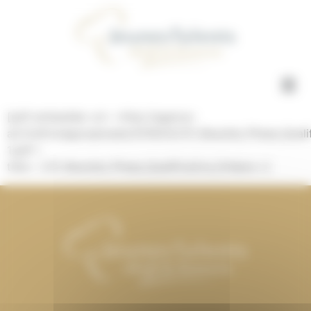
Concours Jeunes Talents Gestion du consentement
[pdf-embedder url= »http://agence-
ah.fr/afmr/app/uploads/2018/02/CP_Resultat_Phase_Qualif
1.pdf »
title= »CP_Resultat_Phase_Qualificative_Orléans »]